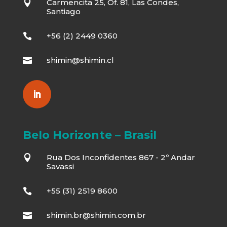
Carmencita 25, Of. 81, Las Condes,

Santiago
+56 (2) 2449 0360

shimin@shimin.cl

Belo Horizonte – Brasil
Rua Dos Inconfidentes 867 - 2º Andar

Savassi
+55 (31) 2519 8600

shimin.br@shimin.com.br
