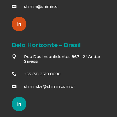
shimin@shimin.cl

Belo Horizonte – Brasil
Rua Dos Inconfidentes 867 - 2º Andar

Savassi
+55 (31) 2519 8600

shimin.br@shimin.com.br
