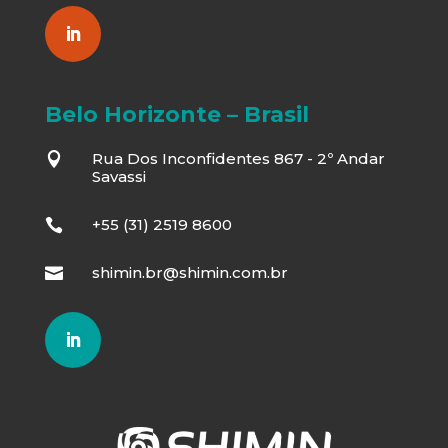
Belo Horizonte – Brasil
Rua Dos Inconfidentes 867 - 2º Andar

Savassi
+55 (31) 2519 8600

shimin.br@shimin.com.br
