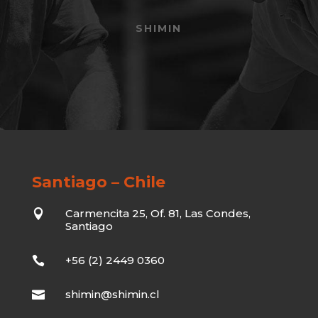
SHIMIN
Santiago – Chile
Carmencita 25, Of. 81, Las Condes,

Santiago
+56 (2) 2449 0360

shimin@shimin.cl
