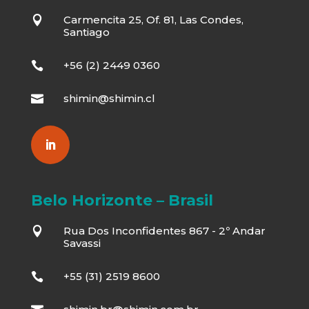
Carmencita 25, Of. 81, Las Condes,

Santiago
+56 (2) 2449 0360

shimin@shimin.cl

Belo Horizonte – Brasil
Rua Dos Inconfidentes 867 - 2º Andar

Savassi
+55 (31) 2519 8600
