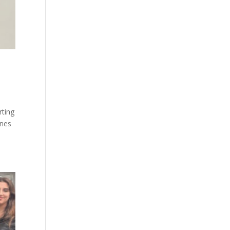
rting
ones